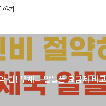
이야기
약 팁! 우체국 알뜰폰 요금제 비교