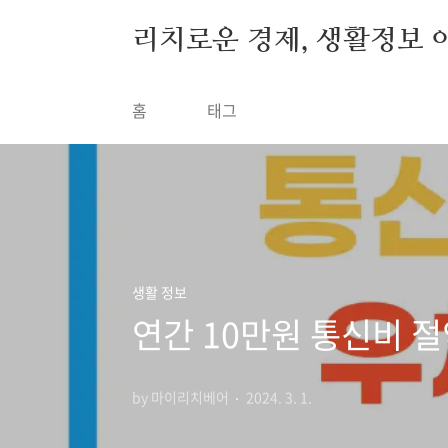
본문 바로가기
리치로운 경제, 생활정보 
홈
태그
생활 정보
연간 10만원 통신비 절
by 마이리치베어
2024. 3. 1.