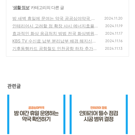
'
생활 정보
' 카테고리의 다른 글
밤 새벽 휴일에 문여는 약국 공공심야약국 위
2024.11.20
치
인테리어시 고려할 점 확장 샤시 에너지효율등
(0)
2024.11.19
급 난방 시공
효과적인 화상 응급처치 방법 전국 화상병원
(0)
2024.11.17
찾기 사이토카인이란
KBS TV 수신료 납부 분리납부 배경 해지신청
(0)
2024.11.16
면제 상담시 내용 팁
기후동행카드 공항철도 인천공항 하차 추가운
(0)
2024.11.13
임 무료 이용방법 적용 노선
(0)
관련글