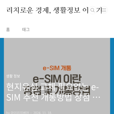
본문 바로가기
리치로운 경제, 생활정보 이야기
홈
태그
생활 정보
현지유심 교체 필요없는 e-
SIM 추천 개통방법 장점 특징
지원단말기
by 마이리치베어
2024. 11. 18.